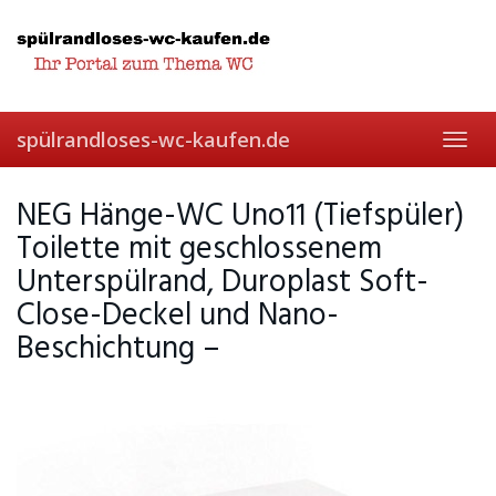
Skip
to
main
content
spülrandloses-wc-kaufen.de
Toggl
navig
NEG Hänge-WC Uno11 (Tiefspüler)
Toilette mit geschlossenem
Unterspülrand, Duroplast Soft-
Close-Deckel und Nano-
Beschichtung –