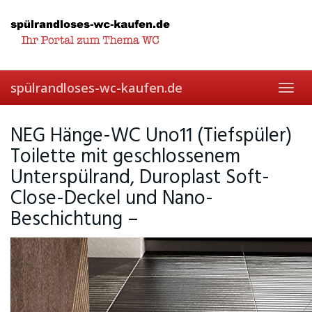
Skip
to
main
content
spülrandloses-wc-kaufen.de
Toggl
navig
NEG Hänge-WC Uno11 (Tiefspüler)
Toilette mit geschlossenem
Unterspülrand, Duroplast Soft-
Close-Deckel und Nano-
Beschichtung –