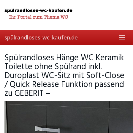
Skip
to
main
content
spülrandloses-wc-kaufen.de
Toggl
navig
Spülrandloses Hänge WC Keramik
Toilette ohne Spülrand inkl.
Duroplast WC-Sitz mit Soft-Close
/ Quick Release Funktion passend
zu GEBERIT –