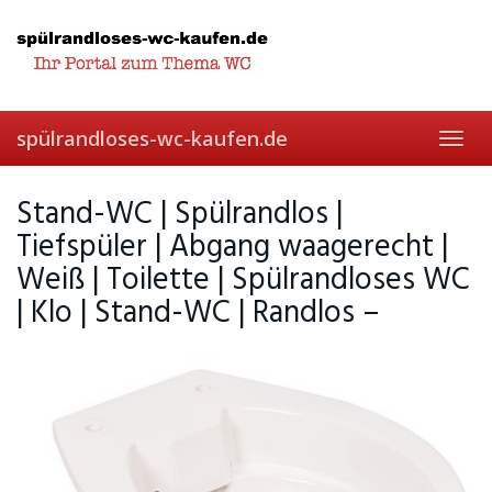
Skip
to
main
content
spülrandloses-wc-kaufen.de
Toggl
navig
Stand-WC | Spülrandlos |
Tiefspüler | Abgang waagerecht |
Weiß | Toilette | Spülrandloses WC
| Klo | Stand-WC | Randlos –