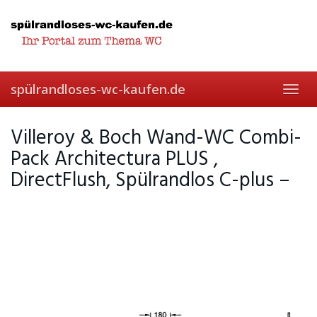
Skip
to
main
content
spülrandloses-wc-kaufen.de
Toggl
navig
Villeroy & Boch Wand-WC Combi-
Pack Architectura PLUS ,
DirectFlush, Spülrandlos C-plus –